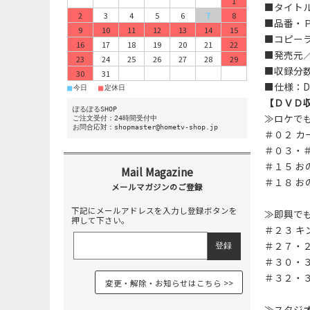
1
■タイト
2
3
4
5
6
7
8
■品番・ＰＯ
9
10
11
12
13
14
15
■コピーラ
16
17
18
19
20
21
22
■発売元
23
24
25
26
27
28
29
■収録分数
30
31
■仕様：D
■
■
今日
定休日
【ＤＶＤ
ぽるぽるSHOP
≫ロケで
ご注文受付：24時間受付中
お問合応対：shopmaster@hometv-shop.jp
＃０２ 
＃０３・
＃１５ お
＃１８ お
下記にメールアドレスを入力し登録ボタンを
≫即興で
押して下さい。
＃２３ キ
＃２７・２
＃３０・
＃３２・
変更・解除・お知らせはこちら
≫スタジ