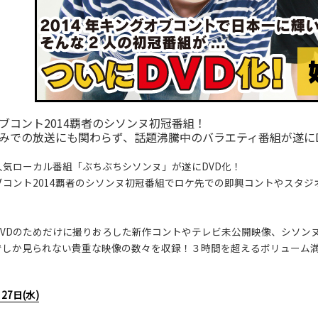
ブコント2014覇者のシソンヌ初冠番組！
みでの放送にも関わらず、話題沸騰中のバラエティ番組が遂にD
人気ローカル番組「ぶちぶちシソンヌ」が遂にDVD化！
ブコント2014覇者のシソンヌ初冠番組でロケ先での即興コントやスタ
！
DVDのためだけに撮りおろした新作コントやテレビ未公開映像、シソン
Dでしか見られない貴重な映像の数々を収録！３時間を超えるボリューム満
】
27日(水)