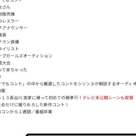
女さん
動販売機
ロレスラー
子アナウンサー
達員
テラン俳優
タイリスト
カープガールズオーディション
道大会
って来ちゃった
声
オでもコント」の中から厳選したコントをシソンヌが解説するオーディ
像案
～１３長谷川 実家に帰って初めての親孝行！
テレビ未公開シーンも収録
のためだけに撮りおろした新作コント！
コンから１週間／番組卒業