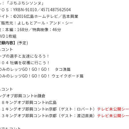
ル：「ぶちぶちシソンヌ」
Ｓ：YRBN-91010／4571487562504
イト：©2016広島ホームテレビ／吉本興業
／販売元：よしもとアール・アンド・シー
：本編：168分／特典映像：46分
VD 1枚組
収録内容】
(予定)
もコント
カープの選手と友達になろう！
＃０４ 牡蠣を収穫に行こう！
のみのレッツGO！GO！GO！ タコ漁篇
のみのレッツGO！GO！GO！ ウェイクボード篇
もコント
ングオブ即興コントin鎌倉
８キングオブ即興コントin広島
３１キングオブ即興コントin京都（ゲスト：ロバート）
テレビ未公開シ
３３キングオブ即興コントin京都（ゲスト：渡辺直美）
テレビ未公開シ
オでもコント