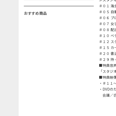
＃０１ 海
＃０５ 自
おすすめ商品
＃０６ プ
＃０７ 女
＃０８ 配
＃１０ ベ
＃１２ ス
＃１５ 
＃２０ 書
＃２９ 持
■特典音
「スタジ
■特典映
・＃１１
・DVD
会議／合