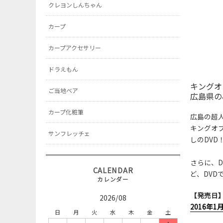
クレヨンしんちゃん
カープ
カープアクセサリー
ドラえもん
キングオ
ご当地ベア
広島県の
カープ化粧筆
広島の超
キングオ
サンフレッチェ
しのDVD
さらに、
ど、DV
【発売日
2026/08
2016年1月
日
月
火
水
木
金
土